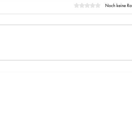
Mit 0 von 5 Sternen bewe
Noch keine Ra
Red & White Quilts
Patc
Ther
Kuns
ist