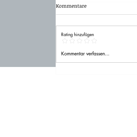
Kommentare
Rating hinzufügen
Komm mit auf Quiltreise-
Kommentar verfassen...
10 Gründe für Patchwork
und Quilten!