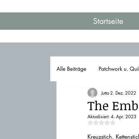
Startseite
Alle Beiträge
Patchwork u. Qui
Jutta
2. Dez. 2022
The Embr
Aktualisiert:
4. Apr. 2023
Mit NaN von 5 Ster
Kreuzstich, Kettensti