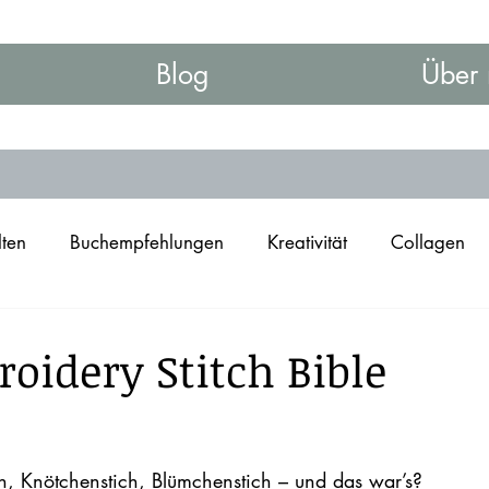
Blog
Über 
lten
Buchempfehlungen
Kreativität
Collagen
oidery Stitch Bible
nen bewertet.
ch, Knötchenstich, Blümchenstich – und das war’s?