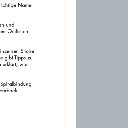
r richtige Name 
en und 
em Quiltstich 
einzelnen Stiche 
e gibt Tipps zu 
erklärt, wie 
 Spiralbindung 
aperback 