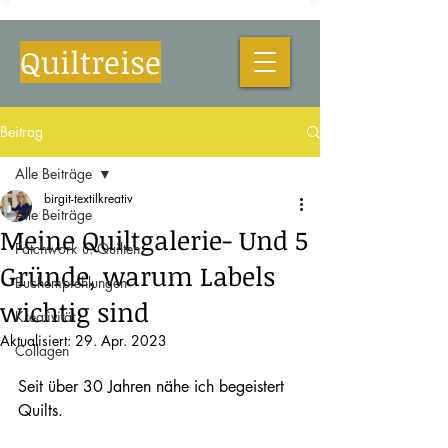
Quiltreise
Beitrag
Alle Beiträge
birgit-textilkreativ
Alle Beiträge
Meine Quiltgalerie- Und 5
Patchwork u. Quilten
Gründe, warum Labels
Buchempfehlungen
wichtig sind
Kreativität
Aktualisiert:
29. Apr. 2023
Collagen
Seit über 30 Jahren nähe ich begeistert 
Quilts. 