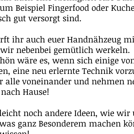
zum Beispiel Fingerfood oder Kuch
sch gut versorgt sind.
ürft ihr auch euer Handnähzeug mi
 wir nebenbei gemütlich werkeln. 
hön wäre es, wenn sich einige vo
en, eine neu erlernte Technik vorzu
ir alle voneinander und nehmen n
 nach Hause!
lleicht noch andere Ideen, wie wir 
etwas ganz Besonderem machen kö
 wissen!