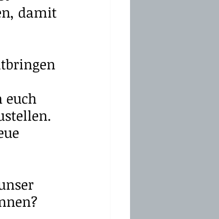
en, damit 
tbringen 
n euch 
stellen. 
eue 
unser 
nnen? 