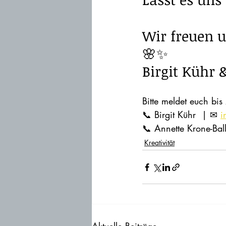
Wir freuen u
🌸✨
Birgit Kühr 
Bitte meldet euch bis
📞 Birgit Kühr  | ✉ 
i
📞 Annette Krone-Bal
Kreativität