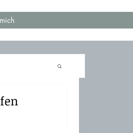
mich
ffen