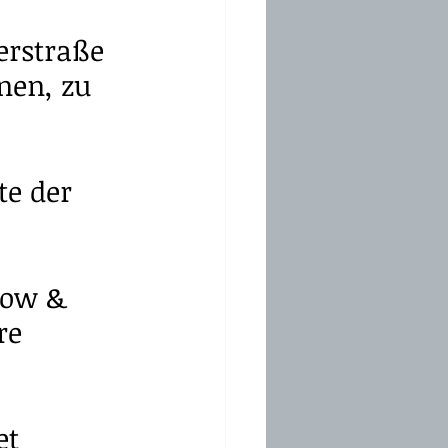
erstraße 
en, zu 
te der 
how & 
re 
et 