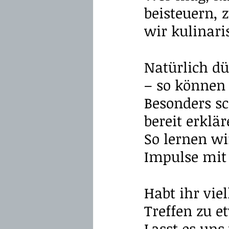
beisteuern, 
wir kulinari
Natürlich d
– so können
Besonders sc
bereit erklär
So lernen w
Impulse mit
Habt ihr vie
Treffen zu 
Lasst es uns