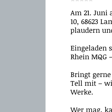
Am 21. Juni a
10, 68623 L
plaudern un
Eingeladen s
Rhein MQG – 
Bringt gerne
Tell mit – w
Werke. 
Wer mag, kan