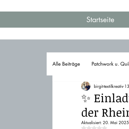
Startseite
Alle Beiträge
Patchwork u. Qui
birgit-textilkreativ
13
✨ Einlad
der Rhei
Aktualisiert:
20. Mai 2025
Mit NaN von 5 Ster