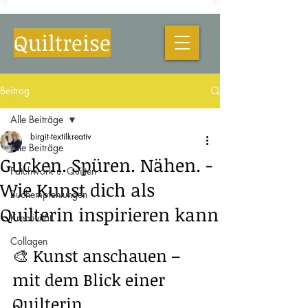
Quiltreise
Beitrag
Alle Beiträge
birgit-textilkreativ
Alle Beiträge
Gucken. Spüren. Nähen. -
Patchwork u. Quilten
Wie Kunst dich als
Buchempfehlungen
Quilterin inspirieren kann
Kreativität
Collagen
🎨 Kunst anschauen – 
mit dem Blick einer 
Quilterin