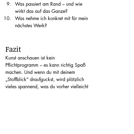
Was passiert am Rand – und wie 
wirkt das auf das Ganze?
Was nehme ich konkret mit für mein 
nächstes Werk?
Fazit
Kunst anschauen ist kein 
Pflichtprogramm – es kann richtig Spaß 
machen. Und wenn du mit deinem 
„Stoffblick“ draufguckst, wird plötzlich 
vieles spannend, was du vorher vielleicht 
übersehen hättest. 
Also: Lass dich inspirieren, trau dich zu 
deuten – und dann: ab an die 
Nähmaschine!
Kreative Grüße Birgit